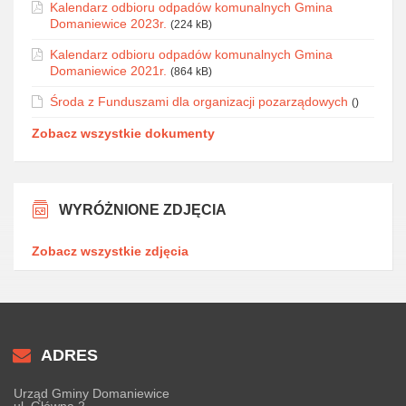
Kalendarz odbioru odpadów komunalnych Gmina
Domaniewice 2023r.
(224 kB)
Kalendarz odbioru odpadów komunalnych Gmina
Domaniewice 2021r.
(864 kB)
Środa z Funduszami dla organizacji pozarządowych
()
Zobacz wszystkie dokumenty
WYRÓŻNIONE ZDJĘCIA
Zobacz wszystkie zdjęcia
ADRES
Urząd Gminy Domaniewice