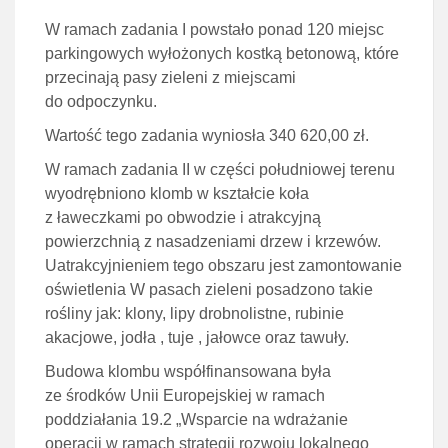
W ramach zadania I powstało ponad 120 miejsc
parkingowych wyłożonych kostką betonową, które
przecinają pasy zieleni z miejscami
do odpoczynku.
Wartość tego zadania wyniosła 340 620,00 zł.
W ramach zadania II w części południowej terenu
wyodrębniono klomb w kształcie koła
z ławeczkami po obwodzie i atrakcyjną
powierzchnią z nasadzeniami drzew i krzewów.
Uatrakcyjnieniem tego obszaru jest zamontowanie
oświetlenia W pasach zieleni posadzono takie
rośliny jak: klony, lipy drobnolistne, rubinie
akacjowe, jodła , tuje , jałowce oraz tawuły.
Budowa klombu współfinansowana była
ze środków Unii Europejskiej w ramach
poddziałania 19.2 „Wsparcie na wdrażanie
operacji w ramach strategii rozwoju lokalnego