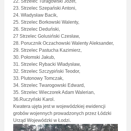
22. Strzelec Turagowski Józef,
23. Strzelec Szepański Antoni,
24. Władysław Bacik,
25. Strzelec Borkowski Walenty,
26. Strzelec Deduński,
27 Strzelec Golusiński Czesław,
28. Porucznik Oczachowski Walenty Aleksander,
29. Strzelec Pastucha Kazimierz,
30. Połomski Jakub,
31. Strzelec Rybacki Władysław,
32. Strzelec Szczypiński Teodor,
33. Plutonowy Tomczak,
34. Strzelec Twarogowski Edward,
35. Strzelec Wieczorek Adam Walerian,
36.Ruczyński Karol.
Kwatera ujęta jest w wojewódzkiej ewidencji
grobów wojennych prowadzonych przez Łódzki
Urząd Wojewódzki w Łodzi.